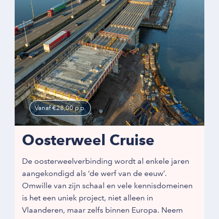
Vanaf €28,00 p.p.
Oosterweel Cruise
De oosterweelverbinding wordt al enkele jaren
aangekondigd als ‘de werf van de eeuw’.
Omwille van zijn schaal en vele kennisdomeinen
is het een uniek project, niet alleen in
Vlaanderen, maar zelfs binnen Europa. Neem