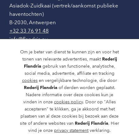
Asiadok-Zuidkaai (vertrek/aankomst publieke
haventochten)
B-2030
,
Antwerpen
+32 33 76 91 48
info@flandria.nu
Contact
Om je beter van dienst te kunnen zijn en voor het
tonen van relevante advertenties, maakt
Rederij
Vaaragenda
Flandria
gebruik van functionele, analytische,
social media, advertentie, affiliate en tracking
Rondvaarten en dagtochten
cookies
en vergelijkbare technologie, die door
Rederij Flandria
of derden worden geplaatst.
Nieuws
Nadere informatie over deze cookies kun je
Over ons
vinden in onze
cookies policy
. Door op "Alles
accepteren" te klikken, ga je akkoord met het
Route en bereikbaarheid
plaatsen van al deze cookies bij bezoek aan deze
site of andere websites van
Rederij Flandria
. Hier
vind je onze
privacy statement
verklaring.