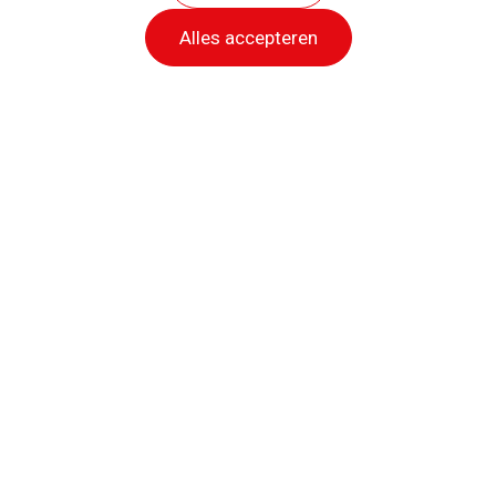
Ma
Di
Wo
Do
Vrij
Za
Zo
Alles accepteren
1
2
2
3
4
5
6
7
8
9
2
10
11
12
13
14
15
16
2
2
2
17
18
19
20
21
22
23
2
24
25
26
27
28
29
30
31
Tarieven