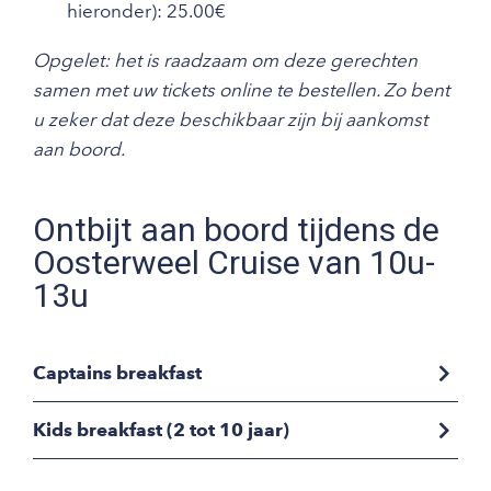
hieronder): 25.00€
Opgelet: het is raadzaam om deze gerechten
samen met uw tickets online te bestellen. Zo bent
u zeker dat deze beschikbaar zijn bij aankomst
aan boord.
Ontbijt aan boord tijdens de
Oosterweel Cruise van 10u-
13u
Captains breakfast
Dit ontbijt wordt uitgeserveerd aan tafel op
Kids breakfast (2 tot 10 jaar)
etagères:
Ontbijtbordje met 2 zachte broodjes
Harde mini-broodjes