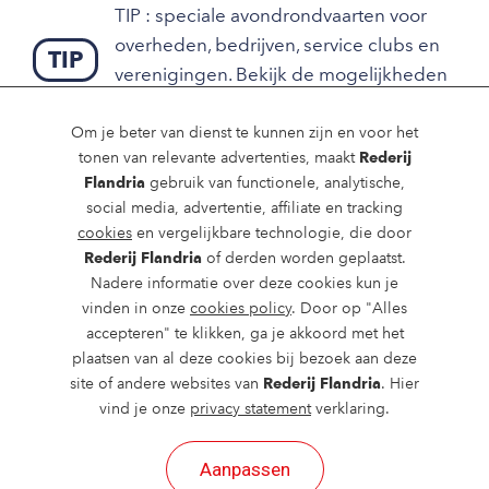
1 mini sandwich
Mini-croissant, koffiebroodje en mini-
TIP : speciale avondrondvaarten voor
Kaas
chocoladebroodje
overheden, bedrijven, service clubs en
TIP
Hesp
Jonge Belgische Boerderijkaas en brie de
verenigingen. Bekijk de mogelijkheden
Nutella
Meaux
op onze B2B pagina.
1 fruitsap of soft drink (waters, cola, cola zero,
Diverse soorten vleeswaren
Om je beter van dienst te kunnen zijn en voor het
ice tea) naar keuze bij ontvangst
AGENDA
tonen van relevante advertenties, maakt
Rederij
Dungesneden rundscarpaccio met
Flandria
gebruik van functionele, analytische,
pijnboompitten, Parmezaanse kaas, rucola en
€10.00 per persoon
social media, advertentie, affiliate en tracking
truffelmayonaise
cookies
en vergelijkbare technologie, die door
Ambachtelijk gerookte zalm met kappertjes
Rederij Flandria
of derden worden geplaatst.
en rode ui
Nadere informatie over deze cookies kun je
Niet beschikbaar
Kip curry salade
vinden in onze
cookies policy
. Door op "Alles
Beschikbaar
accepteren" te klikken, ga je akkoord met het
Ontbijtworstjes, roerei en spek
Met korting
plaatsen van al deze cookies bij bezoek aan deze
Slagroom-yoghurtje
Vol
site of andere websites van
Rederij Flandria
. Hier
Koffie en thee tijdens ontbijt inbegrepen
vind je onze
privacy statement
verklaring.
Prijs: €25.00 per persoon
Augustus 2026
Aanpassen