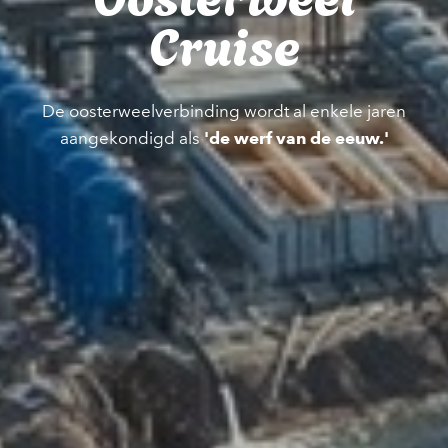
Cruise
De oosterweelverbinding wordt al enkele jaren
aangekondigd als
'de werf van de eeuw.'