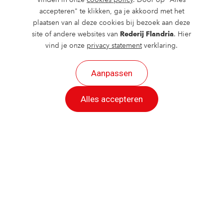
accepteren" te klikken, ga je akkoord met het
17
18
19
20
21
22
23
plaatsen van al deze cookies bij bezoek aan deze
site of andere websites van
Rederij Flandria
. Hier
vind je onze
privacy statement
verklaring.
24
25
26
27
28
29
30
Aanpassen
31
Alles accepteren
Tarieven
Volwassenen
€59,50
Kinderen (3 t/m 11 jaar)
€42,50
Boek nu!
Bekijk de beschikbare
Vaar data