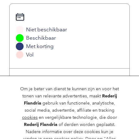
Niet beschikbaar
Beschikbaar
Met korting
Vol
Augustus 2026
Om je beter van dienst te kunnen zijn en voor het
Ma
Di
Wo
Do
Vrij
Za
Zo
tonen van relevante advertenties, maakt
Rederij
1
2
Flandria
gebruik van functionele, analytische,
social media, advertentie, affiliate en tracking
cookies
en vergelijkbare technologie, die door
3
4
5
6
7
8
9
Rederij Flandria
of derden worden geplaatst.
Nadere informatie over deze cookies kun je
10
11
12
13
14
15
16
vinden in onze
cookies policy
. Door op "Alles