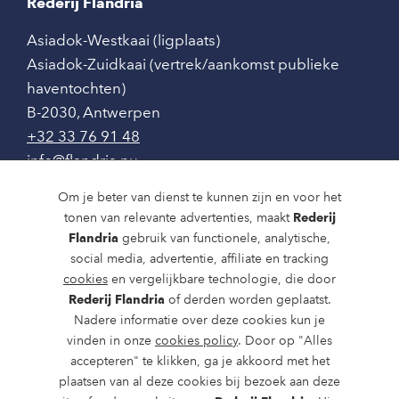
Rederij Flandria
Asiadok-Westkaai (ligplaats)
Asiadok-Zuidkaai (vertrek/aankomst publieke
haventochten)
B-2030
,
Antwerpen
+32 33 76 91 48
info@flandria.nu
Contact
Om je beter van dienst te kunnen zijn en voor het
tonen van relevante advertenties, maakt
Rederij
Vaaragenda
Flandria
gebruik van functionele, analytische,
social media, advertentie, affiliate en tracking
Rondvaarten en dagtochten
cookies
en vergelijkbare technologie, die door
Rederij Flandria
of derden worden geplaatst.
Nieuws
Nadere informatie over deze cookies kun je
Over ons
vinden in onze
cookies policy
. Door op "Alles
accepteren" te klikken, ga je akkoord met het
Route en bereikbaarheid
plaatsen van al deze cookies bij bezoek aan deze