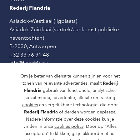
Rederij Flandria
Asiadok-Westkaai (ligplaats)
Asiadok-Zuidkaai (vertrek/aankomst publieke
haventochten)
B-2030
,
Antwerpen
+32 33 76 91 48
info@flandria.nu
Contact
Om je beter van dienst te kunnen zijn en voor het
tonen van relevante advertenties, maakt
Rederij
Vaaragenda
Flandria
gebruik van functionele, analytische,
social media, advertentie, affiliate en tracking
Rondvaarten en dagtochten
cookies
en vergelijkbare technologie, die door
Rederij Flandria
of derden worden geplaatst.
Nieuws
Nadere informatie over deze cookies kun je
Over ons
vinden in onze
cookies policy
. Door op "Alles
accepteren" te klikken, ga je akkoord met het
Route en bereikbaarheid