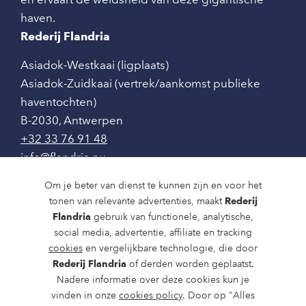
haven.
Rederij Flandria
Asiadok-Westkaai (ligplaats)
Asiadok-Zuidkaai (vertrek/aankomst publieke
haventochten)
B-2030
,
Antwerpen
+32 33 76 91 48
info@flandria.nu
Contact
Om je beter van dienst te kunnen zijn en voor het
tonen van relevante advertenties, maakt
Rederij
Vaaragenda
Flandria
gebruik van functionele, analytische,
social media, advertentie, affiliate en tracking
Rondvaarten en dagtochten
cookies
en vergelijkbare technologie, die door
Rederij Flandria
of derden worden geplaatst.
Nieuws
Nadere informatie over deze cookies kun je
Over ons
vinden in onze
cookies policy
. Door op "Alles