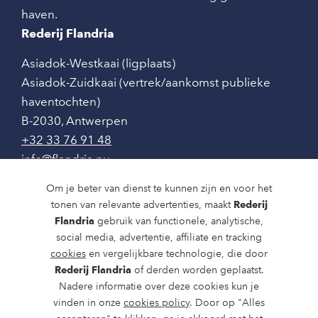
cremeux van nougat, passievrucht abrikoos en
haven.
een vanille macaron
Rederij Flandria
Asiadok-Westkaai (ligplaats)
Asiadok-Zuidkaai (vertrek/aankomst publieke
haventochten)
B-2030
,
Antwerpen
+32 33 76 91 48
info@flandria.nu
Contact
Om je beter van dienst te kunnen zijn en voor het
tonen van relevante advertenties, maakt
Rederij
Vaaragenda
Flandria
gebruik van functionele, analytische,
social media, advertentie, affiliate en tracking
Rondvaarten en dagtochten
cookies
en vergelijkbare technologie, die door
Rederij Flandria
of derden worden geplaatst.
Nieuws
Nadere informatie over deze cookies kun je
Over ons
vinden in onze
cookies policy
. Door op "Alles