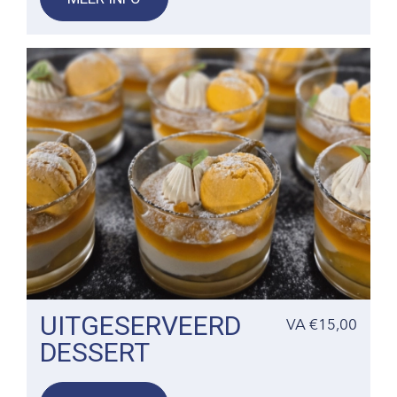
Dit is een dessert in kleine glaasjes in 6
verschillende smaken: duo chocolade
ganache, kokos mango, honing framboos,
bosvruchten, vanille gezouten karamel,
pistache (2 per persoon)
UITGESERVEERD
VA €15,00
DESSERT