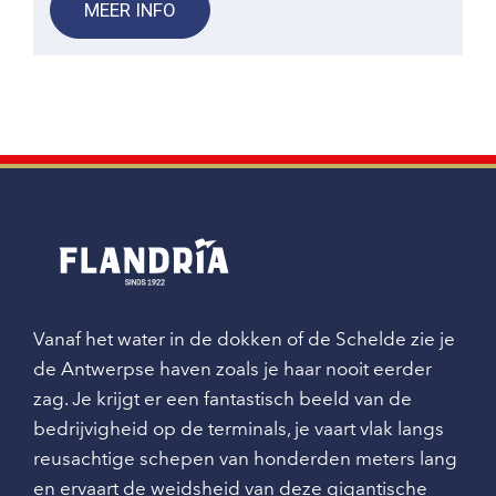
MEER INFO
Chocolade dessert met
caramel € 15,00
Dessert met koffieganache, melkchocolade
en caramel
Verrine rouge € 15,00
Panna cotta, rood fruit, vanille ijs en een
Vanaf het water in de dokken of de Schelde zie je
crumble
de Antwerpse haven zoals je haar nooit eerder
zag. Je krijgt er een fantastisch beeld van de
Exotisch dessert € 15,00
bedrijvigheid op de terminals, je vaart vlak langs
reusachtige schepen van honderden meters lang
Een krokante biscuit met witte chocolade,
en ervaart de weidsheid van deze gigantische