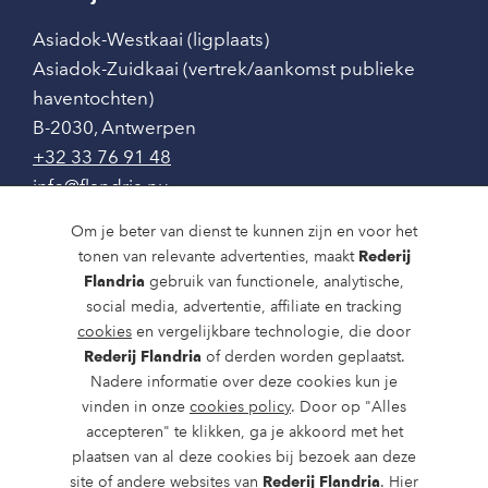
Asiadok-Westkaai (ligplaats)
Asiadok-Zuidkaai (vertrek/aankomst publieke
haventochten)
B-2030
,
Antwerpen
+32 33 76 91 48
info@flandria.nu
Contact
Om je beter van dienst te kunnen zijn en voor het
tonen van relevante advertenties, maakt
Rederij
Vaaragenda
Flandria
gebruik van functionele, analytische,
social media, advertentie, affiliate en tracking
Rondvaarten en dagtochten
cookies
en vergelijkbare technologie, die door
Rederij Flandria
of derden worden geplaatst.
Nieuws
Nadere informatie over deze cookies kun je
Over ons
vinden in onze
cookies policy
. Door op "Alles
accepteren" te klikken, ga je akkoord met het
Route en bereikbaarheid
plaatsen van al deze cookies bij bezoek aan deze
site of andere websites van
Rederij Flandria
. Hier