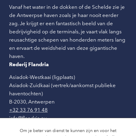
Vanaf het water in de dokken of de Schelde zie je
de Antwerpse haven zoals je haar nooit eerder
zag. Je krijgt er een fantastisch beeld van de
bedrijvigheid op de terminals, je vaart vlak langs
reusachtige schepen van honderden meters lang
en ervaart de weidsheid van deze gigantische
haven.
Rederij Flandria
Asiadok-Westkaai (ligplaats)
Asiadok-Zuidkaai (vertrek/aankomst publieke
haventochten)
B-2030
,
Antwerpen
+32 33 76 91 48
info@flandria.nu
Contact
Om je beter van dienst te kunnen zijn en voor het