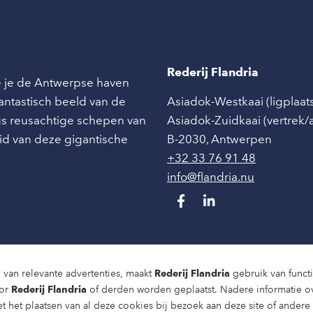
Rederij Flandria
ie je de Antwerpse haven
 fantastisch beeld van de
Asiadok-Westkaai (ligplaat
angs reusachtige schepen van
Asiadok-Zuidkaai (vertrek
id van deze gigantische
B-2030
,
Antwerpen
+32 33 76 91 48
info@flandria.nu
 van relevante advertenties, maakt
Rederij Flandria
gebruik van functio
oor
Rederij Flandria
of derden worden geplaatst. Nadere informatie o
t het plaatsen van al deze cookies bij bezoek aan deze site of ander