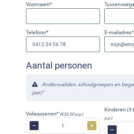
Voornaam*
Tussenvoegs
Telefoon*
E-mailadres
*
Aantal personen
Andersvaliden, schoolgroepen en begelei
jaar)"
Kinderen (3 
Volwassenen*
(€32,50 p.p.)
p.p.)
−
+
−