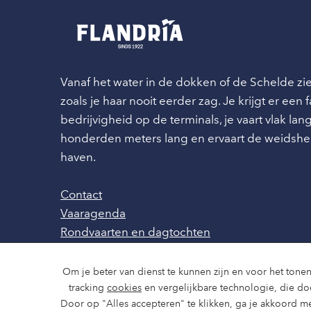
Vanaf het water in de dokken of de Schelde z
zoals je haar nooit eerder zag. Je krijgt er een
bedrijvigheid op de terminals, je vaart vlak l
honderden meters lang en ervaart de weidshe
haven.
Contact
Vaaragenda
Rondvaarten en dagtochten
Nieuws
Over ons
Om je beter van dienst te kunnen zijn en voor het tonen
Route en bereikbaarheid
tracking
cookies
en vergelijkbare technologie, die d
Door op "Alles accepteren" te klikken, ga je akkoord me