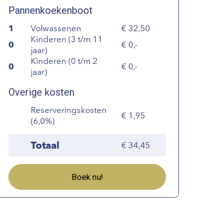
Pannenkoekenboot
1
Volwassenen
32,50
Kinderen (3 t/m 11
0
0,-
jaar)
Kinderen (0 t/m 2
0
0,-
jaar)
Overige kosten
Reserveringskosten
1,95
(6,0%)
Totaal
34,45
Boek nu!