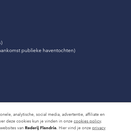
s)
/aankomst publieke haventochten)
nele, analytische, social media, advertentie, affiliate en
ver deze cookies kun je vinden in onze
cookies policy
.
e websites van
Rederij Flandria
. Hier vind je onze
privacy