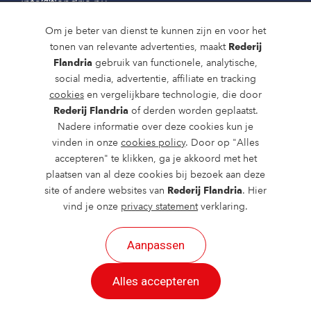
info@flandria.nu
Contact
Om je beter van dienst te kunnen zijn en voor het
tonen van relevante advertenties, maakt
Rederij
Vaaragenda
Flandria
gebruik van functionele, analytische,
social media, advertentie, affiliate en tracking
Rondvaarten en dagtochten
cookies
en vergelijkbare technologie, die door
Nieuws
Rederij Flandria
of derden worden geplaatst.
Nadere informatie over deze cookies kun je
Over ons
vinden in onze
cookies policy
. Door op "Alles
accepteren" te klikken, ga je akkoord met het
Route en bereikbaarheid
plaatsen van al deze cookies bij bezoek aan deze
site of andere websites van
Rederij Flandria
. Hier
vind je onze
privacy statement
verklaring.
Aanpassen
2026 ©
created by Postads
.
Alles accepteren
Alle rechten voorbehouden.
Cookies
|
Privacy
|
Cookies aanpassen