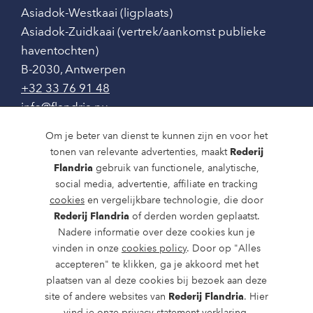
Asiadok-Westkaai (ligplaats)
Asiadok-Zuidkaai (vertrek/aankomst publieke
haventochten)
B-2030
,
Antwerpen
+32 33 76 91 48
info@flandria.nu
Contact
Om je beter van dienst te kunnen zijn en voor het
tonen van relevante advertenties, maakt
Rederij
Vaaragenda
Flandria
gebruik van functionele, analytische,
social media, advertentie, affiliate en tracking
Rondvaarten en dagtochten
cookies
en vergelijkbare technologie, die door
Rederij Flandria
of derden worden geplaatst.
Nieuws
Nadere informatie over deze cookies kun je
Over ons
vinden in onze
cookies policy
. Door op "Alles
accepteren" te klikken, ga je akkoord met het
Route en bereikbaarheid
plaatsen van al deze cookies bij bezoek aan deze
site of andere websites van
Rederij Flandria
. Hier
vind je onze
privacy statement
verklaring.