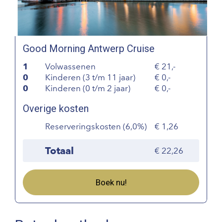
Good Morning Antwerp Cruise
1
Volwassenen
21,-
0
Kinderen (3 t/m 11 jaar)
0,-
0
Kinderen (0 t/m 2 jaar)
0,-
Overige kosten
Reserveringskosten (6,0%)
1,26
Totaal
22,26
Boek nu!