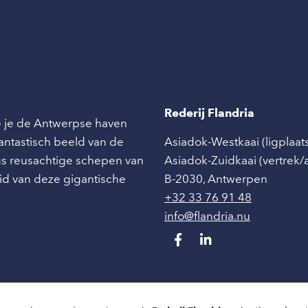
Rederij Flandria
ie je de Antwerpse haven
 fantastisch beeld van de
Asiadok-Westkaai (ligplaat
angs reusachtige schepen van
Asiadok-Zuidkaai (vertrek
id van deze gigantische
B-2030
,
Antwerpen
+32 33 76 91 48
info@flandria.nu