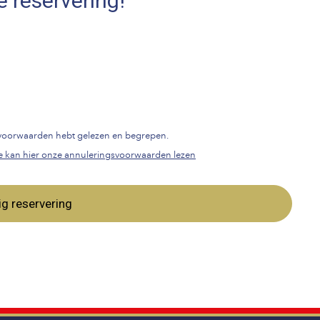
e reservering!
gsvoorwaarden hebt gelezen en begrepen.
e kan hier onze annuleringsvoorwaarden lezen
ig reservering