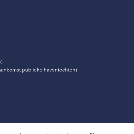
s)
/aankomst publieke haventochten)