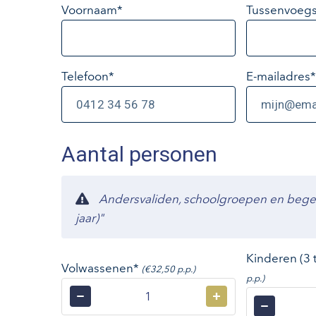
Voornaam*
Tussenvoegs
Telefoon*
E-mailadres
*
Aantal personen
Andersvaliden, schoolgroepen en begelei
jaar)"
Kinderen (3 
Volwassenen*
(€32,50 p.p.)
p.p.)
−
+
−