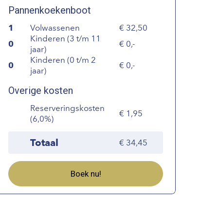
Pannenkoekenboot
1
Volwassenen
32,50
Kinderen (3 t/m 11
0
0,-
jaar)
Kinderen (0 t/m 2
0
0,-
jaar)
Overige kosten
Reserveringskosten
1,95
(6,0%)
Totaal
34,45
Boek nu!