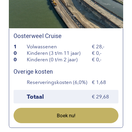
Oosterweel Cruise
1
Volwassenen
28,-
0
Kinderen (3 t/m 11 jaar)
0,-
0
Kinderen (0 t/m 2 jaar)
0,-
Overige kosten
Reserveringskosten (6,0%)
1,68
Totaal
29,68
Boek nu!