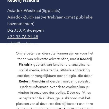
Rederij Flandria
Asiadok-Westkaai (ligplaats)
Asiadok-Zuidkaai (vertrek/aankomst publieke
haventochten)
B-2030
,
Antwerpen
+32 33 76 91 48
info@flandria.nu
Contact
Om je beter van dienst te kunnen zijn en voor het
tonen van relevante advertenties, maakt
Rederij
Vaaragenda
Flandria
gebruik van functionele, analytische,
social media, advertentie, affiliate en tracking
Rondvaarten en dagtochten
cookies
en vergelijkbare technologie, die door
Nieuws
Rederij Flandria
of derden worden geplaatst.
Nadere informatie over deze cookies kun je
Over ons
vinden in onze
cookies policy
. Door op "Alles
accepteren" te klikken, ga je akkoord met het
Route en bereikbaarheid
plaatsen van al deze cookies bij bezoek aan deze