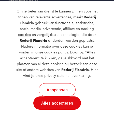
info@flandria.nu
Contact
Om je beter van dienst te kunnen zijn en voor het
tonen van relevante advertenties, maakt
Rederij
Vaaragenda
Flandria
gebruik van functionele, analytische,
social media, advertentie, affiliate en tracking
Rondvaarten en dagtochten
cookies
en vergelijkbare technologie, die door
Nieuws
Rederij Flandria
of derden worden geplaatst.
Nadere informatie over deze cookies kun je
Over ons
vinden in onze
cookies policy
. Door op "Alles
accepteren" te klikken, ga je akkoord met het
Route en bereikbaarheid
plaatsen van al deze cookies bij bezoek aan deze
site of andere websites van
Rederij Flandria
. Hier
vind je onze
privacy statement
verklaring.
Aanpassen
2026 ©
created by Postads
.
Alles accepteren
Alle rechten voorbehouden.
Cookies
|
Privacy
|
Cookies aanpassen