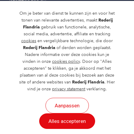
info@flandria.nu
Contact
Om je beter van dienst te kunnen zijn en voor het
tonen van relevante advertenties, maakt
Rederij
Vaaragenda
Flandria
gebruik van functionele, analytische,
social media, advertentie, affiliate en tracking
Rondvaarten en dagtochten
cookies
en vergelijkbare technologie, die door
Nieuws
Rederij Flandria
of derden worden geplaatst.
Nadere informatie over deze cookies kun je
Over ons
vinden in onze
cookies policy
. Door op "Alles
accepteren" te klikken, ga je akkoord met het
Route en bereikbaarheid
plaatsen van al deze cookies bij bezoek aan deze
site of andere websites van
Rederij Flandria
. Hier
vind je onze
privacy statement
verklaring.
Aanpassen
2026 ©
created by Postads
.
Alles accepteren
Alle rechten voorbehouden.
Cookies
|
Privacy
|
Cookies aanpassen