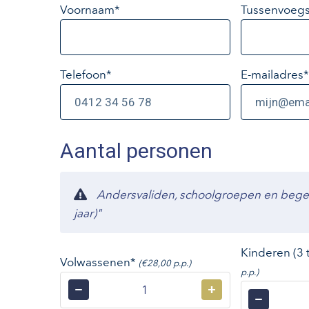
Voornaam*
Tussenvoegs
Telefoon*
E-mailadres
*
Aantal personen
Andersvaliden, schoolgroepen en begelei
jaar)"
Kinderen (3 
Volwassenen*
(€28,00 p.p.)
p.p.)
−
+
−