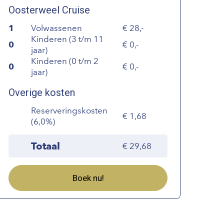
Oosterweel Cruise
1
Volwassenen
28,-
Kinderen (3 t/m 11
0
0,-
jaar)
Kinderen (0 t/m 2
0
0,-
jaar)
Overige kosten
Reserveringskosten
1,68
(6,0%)
Totaal
29,68
Boek nu!