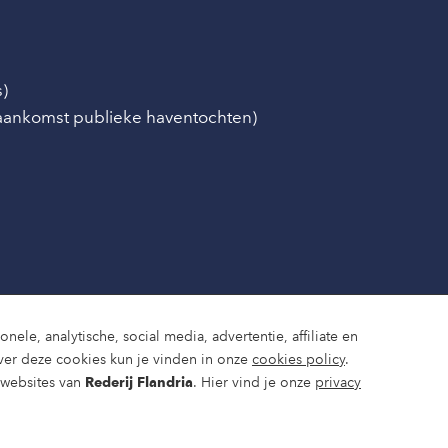
s)
/aankomst publieke haventochten)
nele, analytische, social media, advertentie, affiliate en
ver deze cookies kun je vinden in onze
cookies policy
.
e websites van
Rederij Flandria
. Hier vind je onze
privacy