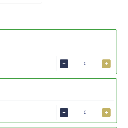
−
+
−
+