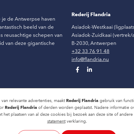
Rederij Flandria
ie je de Antwerpse haven
 fantastisch beeld van de
Asiadok-Westkaai (ligplaat
angs reusachtige schepen van
Asiadok-Zuidkaai (vertrek
id van deze gigantische
B-2030
,
Antwerpen
+32 33 76 91 48
info@flandria.nu
 van relevante advertenties, maakt
Rederij Flandria
gebruik van functio
oor
Rederij Flandria
of derden worden geplaatst. Nadere informatie o
t het plaatsen van al deze cookies bij bezoek aan deze site of ander
statement
verklaring.