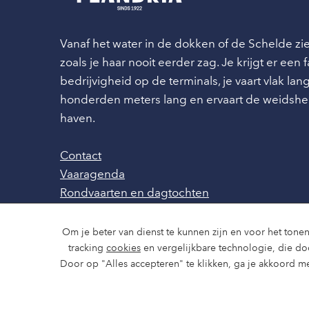
Vanaf het water in de dokken of de Schelde z
zoals je haar nooit eerder zag. Je krijgt er een
bedrijvigheid op de terminals, je vaart vlak l
honderden meters lang en ervaart de weidshe
haven.
Contact
Vaaragenda
Rondvaarten en dagtochten
Nieuws
Over ons
Om je beter van dienst te kunnen zijn en voor het tonen
Route en bereikbaarheid
tracking
cookies
en vergelijkbare technologie, die d
Door op "Alles accepteren" te klikken, ga je akkoord me