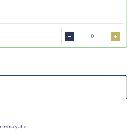
−
+
an encryptie