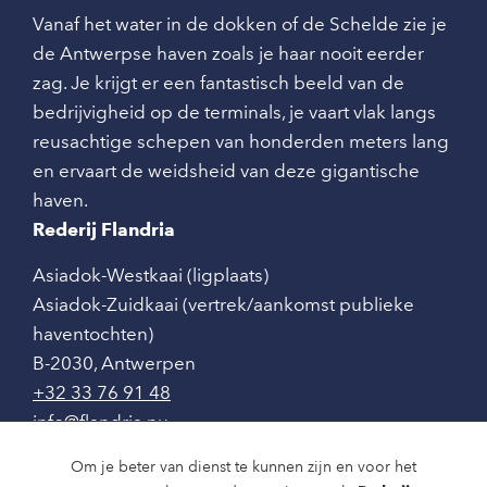
Vanaf het water in de dokken of de Schelde zie je
de Antwerpse haven zoals je haar nooit eerder
zag. Je krijgt er een fantastisch beeld van de
bedrijvigheid op de terminals, je vaart vlak langs
reusachtige schepen van honderden meters lang
en ervaart de weidsheid van deze gigantische
haven.
Rederij Flandria
Asiadok-Westkaai (ligplaats)
Asiadok-Zuidkaai (vertrek/aankomst publieke
haventochten)
B-2030
,
Antwerpen
+32 33 76 91 48
info@flandria.nu
Contact
Om je beter van dienst te kunnen zijn en voor het