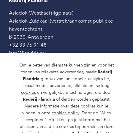
Rederij Flandria
Asiadok-Westkaai (ligplaats)
Asiadok-Zuidkaai (vertrek/aankomst publieke
haventochten)
B-2030
,
Antwerpen
+32 33 76 91 48
info@flandria.nu
Contact
Om je beter van dienst te kunnen zijn en voor het
tonen van relevante advertenties, maakt
Rederij
Vaaragenda
Flandria
gebruik van functionele, analytische,
social media, advertentie, affiliate en tracking
Rondvaarten en dagtochten
cookies
en vergelijkbare technologie, die door
Nieuws
Rederij Flandria
of derden worden geplaatst.
Nadere informatie over deze cookies kun je
Over ons
vinden in onze
cookies policy
. Door op "Alles
accepteren" te klikken, ga je akkoord met het
Route en bereikbaarheid
plaatsen van al deze cookies bij bezoek aan deze