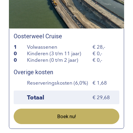
Oosterweel Cruise
1
Volwassenen
28,-
0
Kinderen (3 t/m 11 jaar)
0,-
0
Kinderen (0 t/m 2 jaar)
0,-
Overige kosten
Reserveringskosten (6,0%)
1,68
Totaal
29,68
Boek nu!