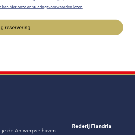
e kan hier onze annuleringsvoorwaarden lezen
ig reservering
Rederij Flandria
ie je de Antwerpse haven