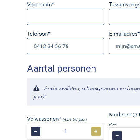
Voornaam*
Tussenvoegs
Telefoon*
E-mailadres
*
Aantal personen
Andersvaliden, schoolgroepen en begelei
jaar)"
Kinderen (3 
Volwassenen*
(€21,00 p.p.)
p.p.)
−
+
−