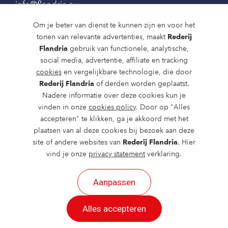
info@flandria.nu
Contact
Om je beter van dienst te kunnen zijn en voor het
tonen van relevante advertenties, maakt
Rederij
Vaaragenda
Flandria
gebruik van functionele, analytische,
social media, advertentie, affiliate en tracking
Rondvaarten en dagtochten
cookies
en vergelijkbare technologie, die door
Nieuws
Rederij Flandria
of derden worden geplaatst.
Nadere informatie over deze cookies kun je
Over ons
vinden in onze
cookies policy
. Door op "Alles
accepteren" te klikken, ga je akkoord met het
Route en bereikbaarheid
plaatsen van al deze cookies bij bezoek aan deze
site of andere websites van
Rederij Flandria
. Hier
vind je onze
privacy statement
verklaring.
Aanpassen
2026 ©
created by Postads
.
Alles accepteren
Alle rechten voorbehouden.
Cookies
|
Privacy
|
Cookies aanpassen