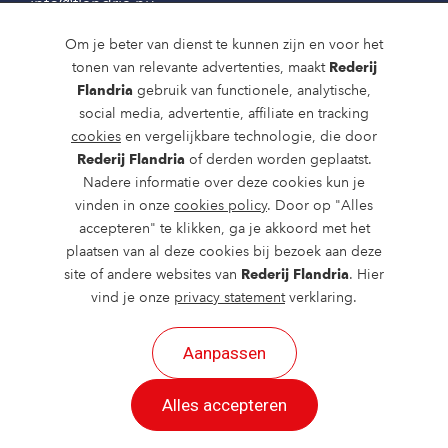
info@flandria.nu
Contact
Om je beter van dienst te kunnen zijn en voor het
tonen van relevante advertenties, maakt
Rederij
Vaaragenda
Flandria
gebruik van functionele, analytische,
social media, advertentie, affiliate en tracking
Rondvaarten en dagtochten
cookies
en vergelijkbare technologie, die door
Nieuws
Rederij Flandria
of derden worden geplaatst.
Nadere informatie over deze cookies kun je
Over ons
vinden in onze
cookies policy
. Door op "Alles
accepteren" te klikken, ga je akkoord met het
Route en bereikbaarheid
plaatsen van al deze cookies bij bezoek aan deze
site of andere websites van
Rederij Flandria
. Hier
vind je onze
privacy statement
verklaring.
Aanpassen
2026 ©
created by Postads
.
Alles accepteren
Alle rechten voorbehouden.
Cookies
|
Privacy
|
Cookies aanpassen