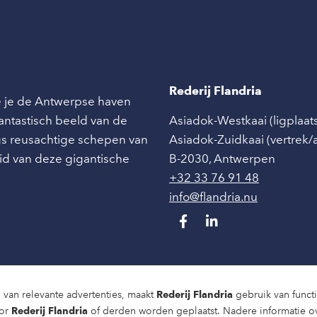
Rederij Flandria
ie je de Antwerpse haven
 fantastisch beeld van de
Asiadok-Westkaai (ligplaat
angs reusachtige schepen van
Asiadok-Zuidkaai (vertrek
id van deze gigantische
B-2030
,
Antwerpen
+32 33 76 91 48
info@flandria.nu
 van relevante advertenties, maakt
Rederij Flandria
gebruik van functio
oor
Rederij Flandria
of derden worden geplaatst. Nadere informatie o