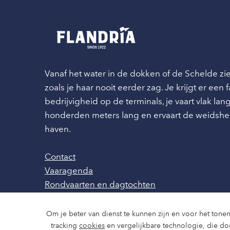
Vanaf het water in de dokken of de Schelde z
zoals je haar nooit eerder zag. Je krijgt er een
bedrijvigheid op de terminals, je vaart vlak l
honderden meters lang en ervaart de weidshe
haven.
Contact
Vaaragenda
Rondvaarten en dagtochten
Nieuws
Over ons
Om je beter van dienst te kunnen zijn en voor het tonen
Route en bereikbaarheid
tracking
cookies
en vergelijkbare technologie, die d