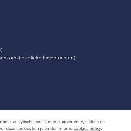
s)
/aankomst publieke haventochten)
nele, analytische, social media, advertentie, affiliate en
ver deze cookies kun je vinden in onze
cookies policy
.