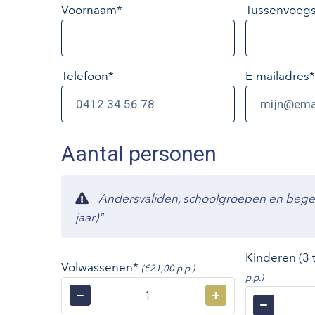
Voornaam*
Tussenvoegs
Telefoon*
E-mailadres
*
Aantal personen
Andersvaliden, schoolgroepen en begelei
jaar)"
Kinderen (3 
Volwassenen*
(€21,00 p.p.)
p.p.)
−
+
−