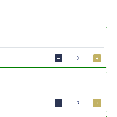
−
+
−
+