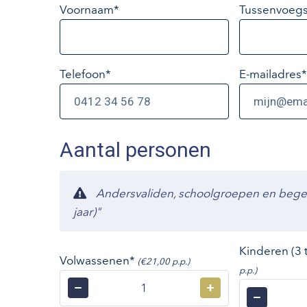
Voornaam*
Tussenvoegs
Telefoon*
E-mailadres
*
Aantal personen
Andersvaliden, schoolgroepen en begelei
jaar)"
Kinderen (3 
Volwassenen*
(€21,00 p.p.)
p.p.)
−
+
−