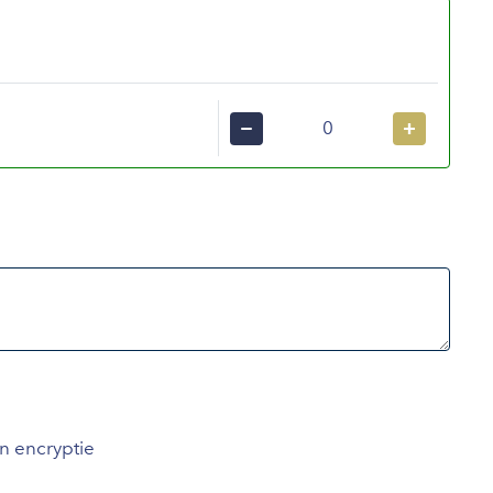
−
+
an encryptie