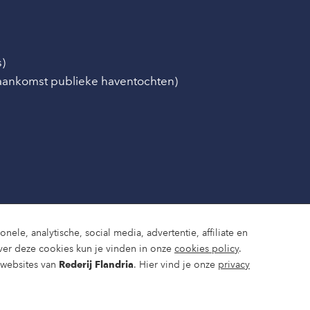
s)
/aankomst publieke haventochten)
nele, analytische, social media, advertentie, affiliate en
ver deze cookies kun je vinden in onze
cookies policy
.
e websites van
Rederij Flandria
. Hier vind je onze
privacy