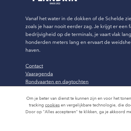
Vanaf het water in de dokken of de Schelde z
zoals je haar nooit eerder zag. Je krijgt er een
bedrijvigheid op de terminals, je vaart vlak l
honderden meters lang en ervaart de weidshe
haven.
Contact
Vaaragenda
Rondvaarten en dagtochten
Nieuws
Over ons
Om je beter van dienst te kunnen zijn en voor het tonen
Route en bereikbaarheid
tracking
cookies
en vergelijkbare technologie, die d
Door op "Alles accepteren" te klikken, ga je akkoord me