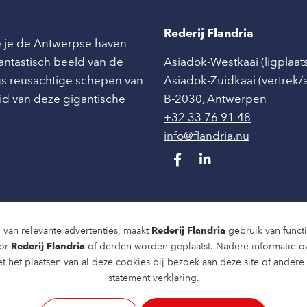
Rederij Flandria
ie je de Antwerpse haven
 fantastisch beeld van de
Asiadok-Westkaai (ligplaat
angs reusachtige schepen van
Asiadok-Zuidkaai (vertrek
id van deze gigantische
B-2030
,
Antwerpen
+32 33 76 91 48
info@flandria.nu
 van relevante advertenties, maakt
Rederij Flandria
gebruik van functio
oor
Rederij Flandria
of derden worden geplaatst. Nadere informatie o
t het plaatsen van al deze cookies bij bezoek aan deze site of ander
statement
verklaring.