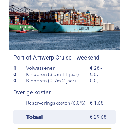
Port of Antwerp Cruise - weekend
1
Volwassenen
28,-
0
Kinderen (3 t/m 11 jaar)
0,-
0
Kinderen (0 t/m 2 jaar)
0,-
Overige kosten
Reserveringskosten (6,0%)
1,68
Totaal
29,68