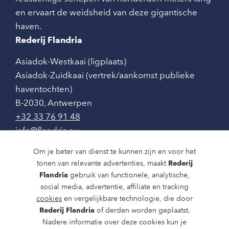
en ervaart de weidsheid van deze gigantische
haven.
Rederij Flandria
Asiadok-Westkaai (ligplaats)
Asiadok-Zuidkaai (vertrek/aankomst publieke
haventochten)
B-2030
,
Antwerpen
+32 33 76 91 48
info@flandria.nu
Contact
Om je beter van dienst te kunnen zijn en voor het
tonen van relevante advertenties, maakt
Rederij
Vaaragenda
Flandria
gebruik van functionele, analytische,
social media, advertentie, affiliate en tracking
Rondvaarten en dagtochten
cookies
en vergelijkbare technologie, die door
Nieuws
Rederij Flandria
of derden worden geplaatst.
Nadere informatie over deze cookies kun je