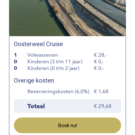
Oosterweel Cruise
1
Volwassenen
28,-
0
Kinderen (3 t/m 11 jaar)
0,-
0
Kinderen (0 t/m 2 jaar)
0,-
Overige kosten
Reserveringskosten (6,0%)
1,68
Totaal
29,68
Boek nu!