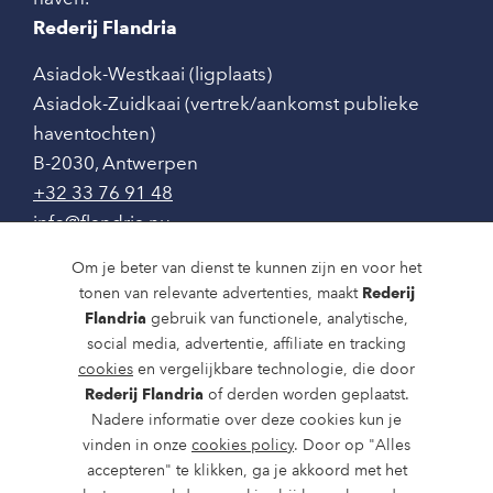
Rederij Flandria
Asiadok-Westkaai (ligplaats)
Asiadok-Zuidkaai (vertrek/aankomst publieke
haventochten)
B-2030
,
Antwerpen
+32 33 76 91 48
info@flandria.nu
Contact
Om je beter van dienst te kunnen zijn en voor het
tonen van relevante advertenties, maakt
Rederij
Vaaragenda
Flandria
gebruik van functionele, analytische,
social media, advertentie, affiliate en tracking
Rondvaarten en dagtochten
cookies
en vergelijkbare technologie, die door
Nieuws
Rederij Flandria
of derden worden geplaatst.
Nadere informatie over deze cookies kun je
Over ons
vinden in onze
cookies policy
. Door op "Alles
accepteren" te klikken, ga je akkoord met het
Route en bereikbaarheid