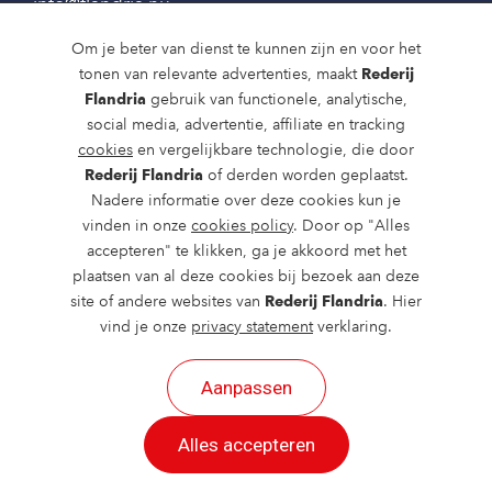
info@flandria.nu
Contact
Om je beter van dienst te kunnen zijn en voor het
tonen van relevante advertenties, maakt
Rederij
Vaaragenda
Flandria
gebruik van functionele, analytische,
social media, advertentie, affiliate en tracking
Rondvaarten en dagtochten
cookies
en vergelijkbare technologie, die door
Nieuws
Rederij Flandria
of derden worden geplaatst.
Nadere informatie over deze cookies kun je
Over ons
vinden in onze
cookies policy
. Door op "Alles
accepteren" te klikken, ga je akkoord met het
Route en bereikbaarheid
plaatsen van al deze cookies bij bezoek aan deze
site of andere websites van
Rederij Flandria
. Hier
vind je onze
privacy statement
verklaring.
Aanpassen
2026 ©
created by Postads
.
Alles accepteren
Alle rechten voorbehouden.
Cookies
|
Privacy
|
Cookies aanpassen