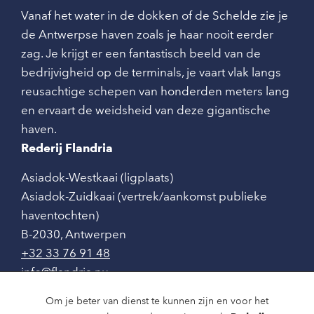
Vanaf het water in de dokken of de Schelde zie je
de Antwerpse haven zoals je haar nooit eerder
zag. Je krijgt er een fantastisch beeld van de
bedrijvigheid op de terminals, je vaart vlak langs
reusachtige schepen van honderden meters lang
en ervaart de weidsheid van deze gigantische
haven.
Rederij Flandria
Asiadok-Westkaai (ligplaats)
Asiadok-Zuidkaai (vertrek/aankomst publieke
haventochten)
B-2030
,
Antwerpen
+32 33 76 91 48
info@flandria.nu
Contact
Om je beter van dienst te kunnen zijn en voor het