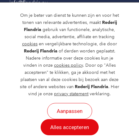
info@flandria.nu
Contact
Om je beter van dienst te kunnen zijn en voor het
tonen van relevante advertenties, maakt
Rederij
Vaaragenda
Flandria
gebruik van functionele, analytische,
social media, advertentie, affiliate en tracking
Rondvaarten en dagtochten
cookies
en vergelijkbare technologie, die door
Nieuws
Rederij Flandria
of derden worden geplaatst.
Nadere informatie over deze cookies kun je
Over ons
vinden in onze
cookies policy
. Door op "Alles
accepteren" te klikken, ga je akkoord met het
Route en bereikbaarheid
plaatsen van al deze cookies bij bezoek aan deze
site of andere websites van
Rederij Flandria
. Hier
vind je onze
privacy statement
verklaring.
Aanpassen
2026 ©
created by Postads
.
Alles accepteren
Alle rechten voorbehouden.
Cookies
|
Privacy
|
Cookies aanpassen