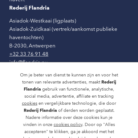
Rederij Flandria
Asiadok-Westkaai (ligplaats)
Asiadok-Zuidkaai (vertrek/aankomst publieke
haventochten)
B-2030
,
Antwerpen
+32 33 76 91 48
info@flandria.nu
Contact
Om je beter van dienst te kunnen zijn en voor het
tonen van relevante advertenties, maakt
Rederij
Vaaragenda
Flandria
gebruik van functionele, analytische,
social media, advertentie, affiliate en tracking
Rondvaarten en dagtochten
cookies
en vergelijkbare technologie, die door
Nieuws
Rederij Flandria
of derden worden geplaatst.
Nadere informatie over deze cookies kun je
Over ons
vinden in onze
cookies policy
. Door op "Alles
accepteren" te klikken, ga je akkoord met het
Route en bereikbaarheid