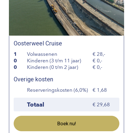
Oosterweel Cruise
1
Volwassenen
28,-
0
Kinderen (3 t/m 11 jaar)
0,-
0
Kinderen (0 t/m 2 jaar)
0,-
Overige kosten
Reserveringskosten (6,0%)
1,68
Totaal
29,68
Boek nu!