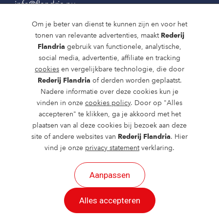
info@flandria.nu
Contact
Om je beter van dienst te kunnen zijn en voor het
tonen van relevante advertenties, maakt
Rederij
Vaaragenda
Flandria
gebruik van functionele, analytische,
social media, advertentie, affiliate en tracking
Rondvaarten en dagtochten
cookies
en vergelijkbare technologie, die door
Nieuws
Rederij Flandria
of derden worden geplaatst.
Nadere informatie over deze cookies kun je
Over ons
vinden in onze
cookies policy
. Door op "Alles
accepteren" te klikken, ga je akkoord met het
Route en bereikbaarheid
plaatsen van al deze cookies bij bezoek aan deze
site of andere websites van
Rederij Flandria
. Hier
vind je onze
privacy statement
verklaring.
Aanpassen
2026 ©
created by Postads
.
Alles accepteren
Alle rechten voorbehouden.
Cookies
|
Privacy
|
Cookies aanpassen