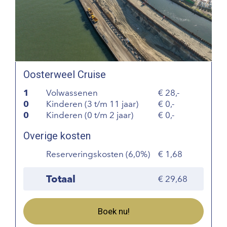
Oosterweel Cruise
1
Volwassenen
28,-
0
Kinderen (3 t/m 11 jaar)
0,-
0
Kinderen (0 t/m 2 jaar)
0,-
Overige kosten
Reserveringskosten (6,0%)
1,68
Totaal
29,68
Boek nu!