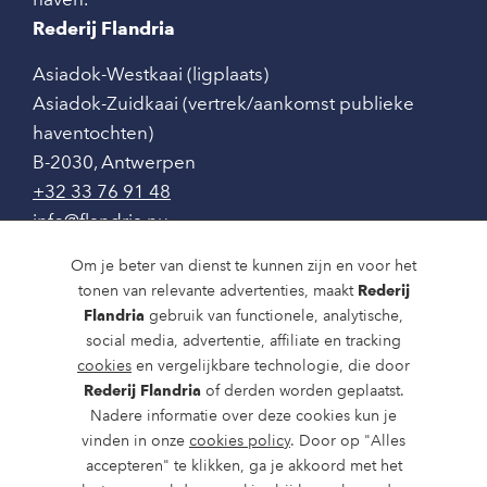
Rederij Flandria
Asiadok-Westkaai (ligplaats)
Asiadok-Zuidkaai (vertrek/aankomst publieke
haventochten)
B-2030
,
Antwerpen
+32 33 76 91 48
info@flandria.nu
Contact
Om je beter van dienst te kunnen zijn en voor het
tonen van relevante advertenties, maakt
Rederij
Vaaragenda
Flandria
gebruik van functionele, analytische,
social media, advertentie, affiliate en tracking
Rondvaarten en dagtochten
cookies
en vergelijkbare technologie, die door
Nieuws
Rederij Flandria
of derden worden geplaatst.
Nadere informatie over deze cookies kun je
Over ons
vinden in onze
cookies policy
. Door op "Alles
accepteren" te klikken, ga je akkoord met het
Route en bereikbaarheid