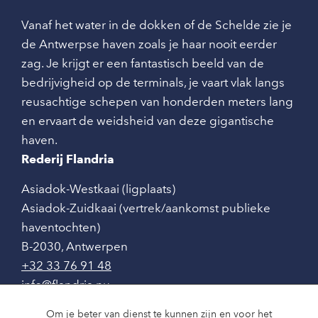
Vanaf het water in de dokken of de Schelde zie je
de Antwerpse haven zoals je haar nooit eerder
zag. Je krijgt er een fantastisch beeld van de
bedrijvigheid op de terminals, je vaart vlak langs
reusachtige schepen van honderden meters lang
en ervaart de weidsheid van deze gigantische
haven.
Rederij Flandria
Asiadok-Westkaai (ligplaats)
Asiadok-Zuidkaai (vertrek/aankomst publieke
haventochten)
B-2030
,
Antwerpen
+32 33 76 91 48
info@flandria.nu
Contact
Om je beter van dienst te kunnen zijn en voor het