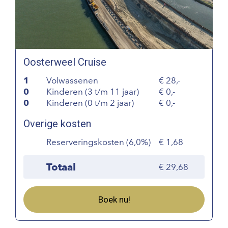
Oosterweel Cruise
1
Volwassenen
28,-
0
Kinderen (3 t/m 11 jaar)
0,-
0
Kinderen (0 t/m 2 jaar)
0,-
Overige kosten
Reserveringskosten (6,0%)
1,68
Totaal
29,68
Boek nu!