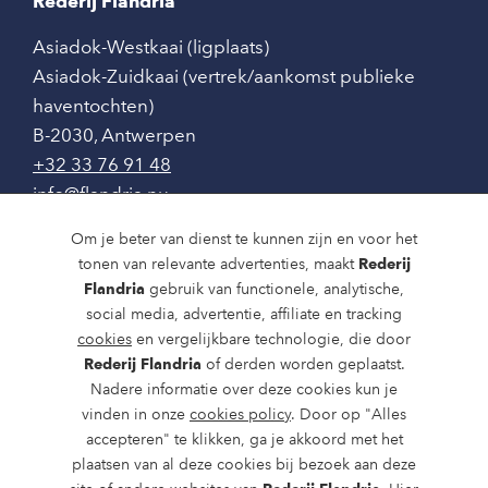
Rederij Flandria
Asiadok-Westkaai (ligplaats)
Asiadok-Zuidkaai (vertrek/aankomst publieke
haventochten)
B-2030
,
Antwerpen
+32 33 76 91 48
info@flandria.nu
Contact
Om je beter van dienst te kunnen zijn en voor het
tonen van relevante advertenties, maakt
Rederij
Vaaragenda
Flandria
gebruik van functionele, analytische,
social media, advertentie, affiliate en tracking
Rondvaarten en dagtochten
cookies
en vergelijkbare technologie, die door
Nieuws
Rederij Flandria
of derden worden geplaatst.
Nadere informatie over deze cookies kun je
Over ons
vinden in onze
cookies policy
. Door op "Alles
accepteren" te klikken, ga je akkoord met het
Route en bereikbaarheid
plaatsen van al deze cookies bij bezoek aan deze