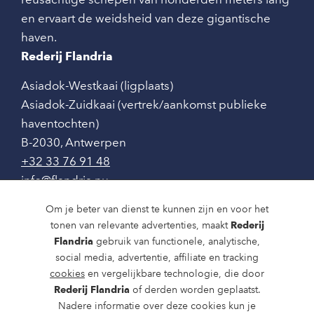
en ervaart de weidsheid van deze gigantische
haven.
Rederij Flandria
Asiadok-Westkaai (ligplaats)
Asiadok-Zuidkaai (vertrek/aankomst publieke
haventochten)
B-2030
,
Antwerpen
+32 33 76 91 48
info@flandria.nu
Contact
Om je beter van dienst te kunnen zijn en voor het
tonen van relevante advertenties, maakt
Rederij
Vaaragenda
Flandria
gebruik van functionele, analytische,
social media, advertentie, affiliate en tracking
Rondvaarten en dagtochten
cookies
en vergelijkbare technologie, die door
Nieuws
Rederij Flandria
of derden worden geplaatst.
Nadere informatie over deze cookies kun je