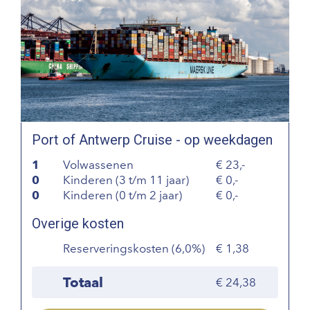
Port of Antwerp Cruise - op weekdagen
1
Volwassenen
23,-
0
Kinderen (3 t/m 11 jaar)
0,-
0
Kinderen (0 t/m 2 jaar)
0,-
Overige kosten
Reserveringskosten (6,0%)
1,38
Totaal
24,38