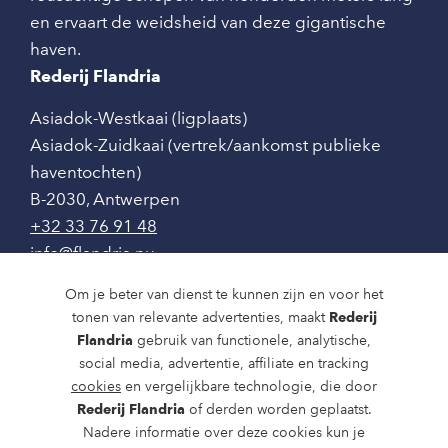
en ervaart de weidsheid van deze gigantische
haven.
Rederij Flandria
Asiadok-Westkaai (ligplaats)
Asiadok-Zuidkaai (vertrek/aankomst publieke
haventochten)
B-2030
,
Antwerpen
+32 33 76 91 48
info@flandria.nu
Contact
Om je beter van dienst te kunnen zijn en voor het
tonen van relevante advertenties, maakt
Rederij
Vaaragenda
Flandria
gebruik van functionele, analytische,
social media, advertentie, affiliate en tracking
Rondvaarten en dagtochten
cookies
en vergelijkbare technologie, die door
Nieuws
Rederij Flandria
of derden worden geplaatst.
Nadere informatie over deze cookies kun je