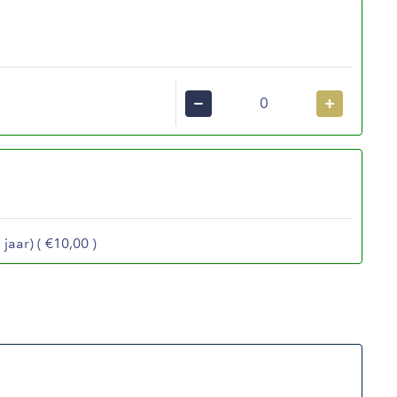
−
+
jaar) ( €10,00 )