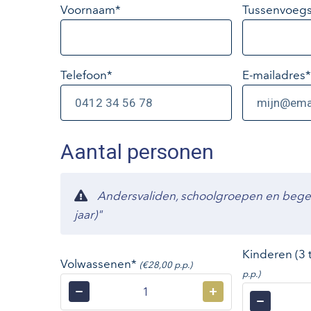
Voornaam*
Tussenvoegs
Telefoon*
E-mailadres
*
Aantal personen
Andersvaliden, schoolgroepen en begelei
jaar)"
Kinderen (3 
Volwassenen*
(€28,00 p.p.)
p.p.)
−
+
−