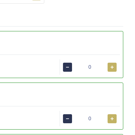
−
+
−
+