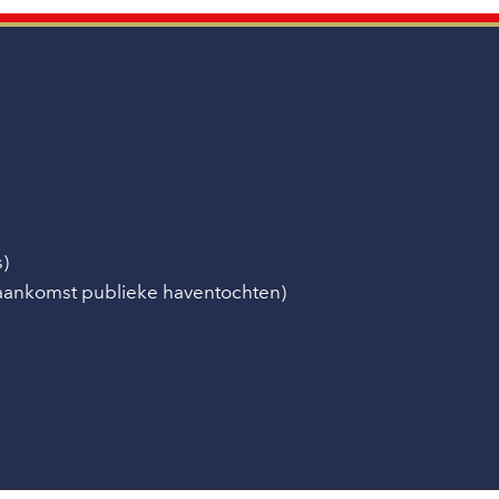
s)
/aankomst publieke haventochten)