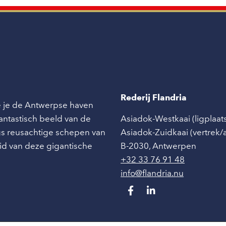
Rederij Flandria
ie je de Antwerpse haven
 fantastisch beeld van de
Asiadok-Westkaai (ligplaat
angs reusachtige schepen van
Asiadok-Zuidkaai (vertrek
id van deze gigantische
B-2030
,
Antwerpen
+32 33 76 91 48
info@flandria.nu