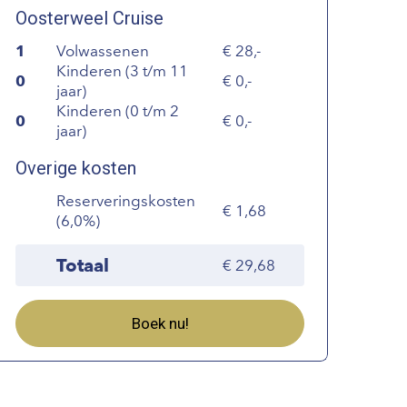
Oosterweel Cruise
1
Volwassenen
28,-
Kinderen (3 t/m 11
0
0,-
jaar)
Kinderen (0 t/m 2
0
0,-
jaar)
Overige kosten
Reserveringskosten
1,68
(6,0%)
Totaal
29,68
Boek nu!