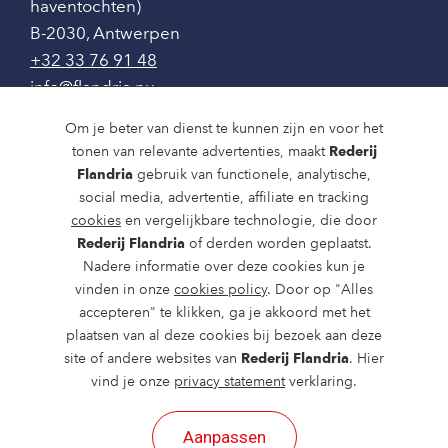
haventochten)
B-2030
,
Antwerpen
+32 33 76 91 48
info@flandria.nu
Contact
Om je beter van dienst te kunnen zijn en voor het
tonen van relevante advertenties, maakt
Rederij
Vaaragenda
Flandria
gebruik van functionele, analytische,
social media, advertentie, affiliate en tracking
Rondvaarten en dagtochten
cookies
en vergelijkbare technologie, die door
Nieuws
Rederij Flandria
of derden worden geplaatst.
Nadere informatie over deze cookies kun je
Over ons
vinden in onze
cookies policy
. Door op "Alles
accepteren" te klikken, ga je akkoord met het
Route en bereikbaarheid
plaatsen van al deze cookies bij bezoek aan deze
site of andere websites van
Rederij Flandria
. Hier
vind je onze
privacy statement
verklaring.
Aanpassen