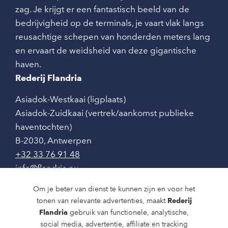
zag. Je krijgt er een fantastisch beeld van de
bedrijvigheid op de terminals, je vaart vlak langs
reusachtige schepen van honderden meters lang
en ervaart de weidsheid van deze gigantische
haven.
Rederij Flandria
Asiadok-Westkaai (ligplaats)
Asiadok-Zuidkaai (vertrek/aankomst publieke
haventochten)
B-2030
,
Antwerpen
+32 33 76 91 48
info@flandria.nu
Contact
Om je beter van dienst te kunnen zijn en voor het
tonen van relevante advertenties, maakt
Rederij
Vaaragenda
Flandria
gebruik van functionele, analytische,
social media, advertentie, affiliate en tracking
Rondvaarten en dagtochten