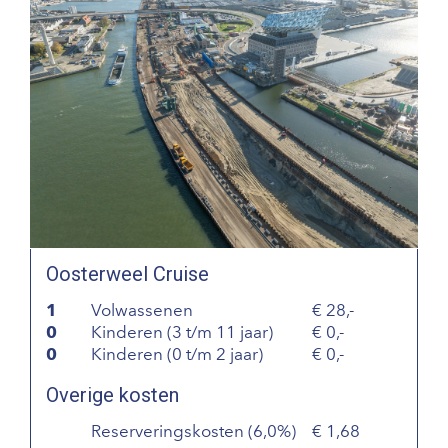
Oosterweel Cruise
1
Volwassenen
28,-
0
Kinderen (3 t/m 11 jaar)
0,-
0
Kinderen (0 t/m 2 jaar)
0,-
Overige kosten
Reserveringskosten (6,0%)
1,68