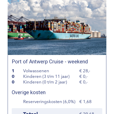
Port of Antwerp Cruise - weekend
1
Volwassenen
28,-
0
Kinderen (3 t/m 11 jaar)
0,-
0
Kinderen (0 t/m 2 jaar)
0,-
Overige kosten
Reserveringskosten (6,0%)
1,68
Totaal
29,68