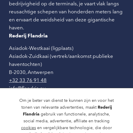
bedrijvigheid op de terminals, je vaart vlak langs
reusachtige schepen van honderden meters lang
en ervaart de weidsheid van deze gigantische
haven.
Rederij Flandria
Asiadok-Westkaai (ligplaats)
Asiadok-Zuidkaai (vertrek/aankomst publieke
haventochten)
B-2030
,
Antwerpen
+32 33 76 91 48
info@flandria.nu
Contact
Om je beter van dienst te kunnen zijn en voor het
tonen van relevante advertenties, maakt
Rederij
Vaaragenda
Flandria
gebruik van functionele, analytische,
social media, advertentie, affiliate en tracking
Rondvaarten en dagtochten
cookies
en vergelijkbare technologie, die door