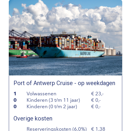
Port of Antwerp Cruise - op weekdagen
1
Volwassenen
23,-
0
Kinderen (3 t/m 11 jaar)
0,-
0
Kinderen (0 t/m 2 jaar)
0,-
Overige kosten
Reserveringskosten (6,0%)
1,38