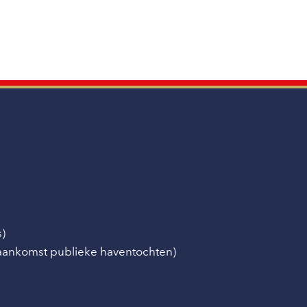
s)
/aankomst publieke haventochten)