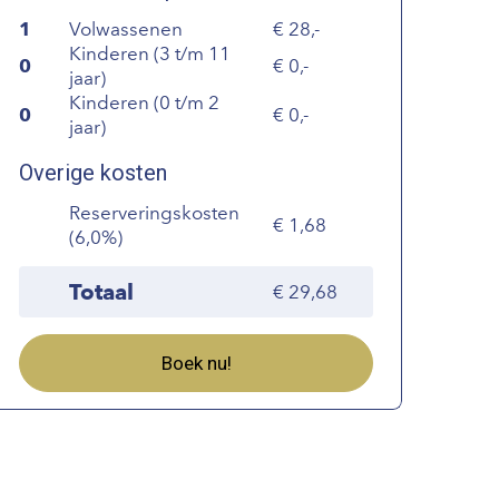
1
Volwassenen
28,-
Kinderen (3 t/m 11
0
0,-
jaar)
Kinderen (0 t/m 2
0
0,-
jaar)
Overige kosten
Reserveringskosten
1,68
(6,0%)
Totaal
29,68
Boek nu!