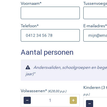
Voornaam*
Tussenvoegs
Telefoon*
E-mailadres
*
Aantal personen
Andersvaliden, schoolgroepen en begelei
jaar)"
Kinderen (3 
Volwassenen*
(€28,00 p.p.)
p.p.)
−
+
−