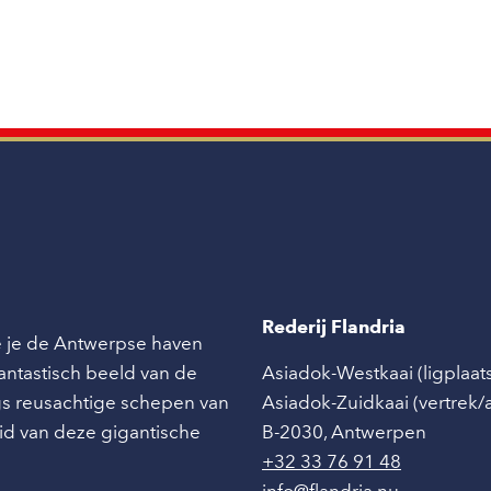
Rederij Flandria
ie je de Antwerpse haven
 fantastisch beeld van de
Asiadok-Westkaai (ligplaat
angs reusachtige schepen van
Asiadok-Zuidkaai (vertrek
id van deze gigantische
B-2030
,
Antwerpen
+32 33 76 91 48