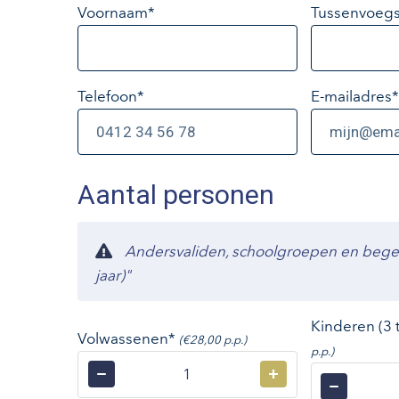
Voornaam*
Tussenvoegs
Telefoon*
E-mailadres
*
Aantal personen
Andersvaliden, schoolgroepen en begelei
jaar)"
Kinderen (3 
Volwassenen*
(€28,00 p.p.)
p.p.)
−
+
−