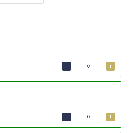
−
+
−
+