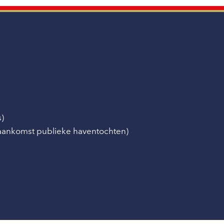
s)
/aankomst publieke haventochten)