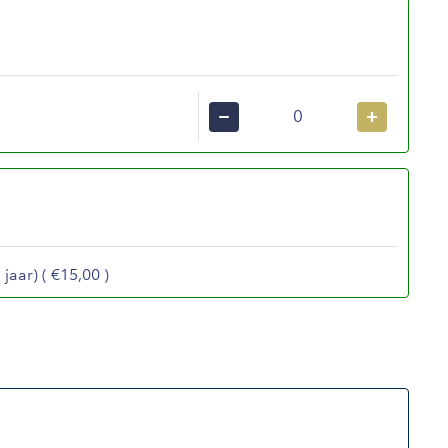
−
+
jaar) ( €15,00 )