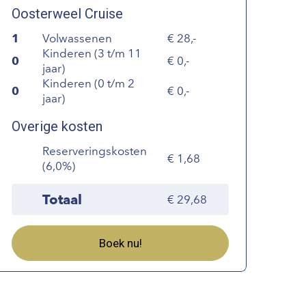
Oosterweel Cruise
1
Volwassenen
28,-
Kinderen (3 t/m 11
0
0,-
jaar)
Kinderen (0 t/m 2
0
0,-
jaar)
Overige kosten
Reserveringskosten
1,68
(6,0%)
Totaal
29,68
Boek nu!