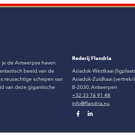
Rederij Flandria
ie je de Antwerpse haven
 fantastisch beeld van de
Asiadok-Westkaai (ligplaat
angs reusachtige schepen van
Asiadok-Zuidkaai (vertrek
id van deze gigantische
B-2030
,
Antwerpen
+32 33 76 91 48
info@flandria.nu