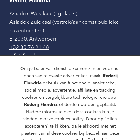
Rederij Flandria
Asiadok-Westkaai (ligplaats)
Asiadok-Zuidkaai (vertrek/aankomst publieke
haventochten)
B-2030
,
Antwerpen
+32 33 76 91 48
info@flandria.nu
Contact
Om je beter van dienst te kunnen zijn en voor het
tonen van relevante advertenties, maakt
Rederij
Vaaragenda
Flandria
gebruik van functionele, analytische,
social media, advertentie, affiliate en tracking
Rondvaarten en dagtochten
cookies
en vergelijkbare technologie, die door
Nieuws
Rederij Flandria
of derden worden geplaatst.
Nadere informatie over deze cookies kun je
Over ons
vinden in onze
cookies policy
. Door op "Alles
accepteren" te klikken, ga je akkoord met het
Route en bereikbaarheid
plaatsen van al deze cookies bij bezoek aan deze