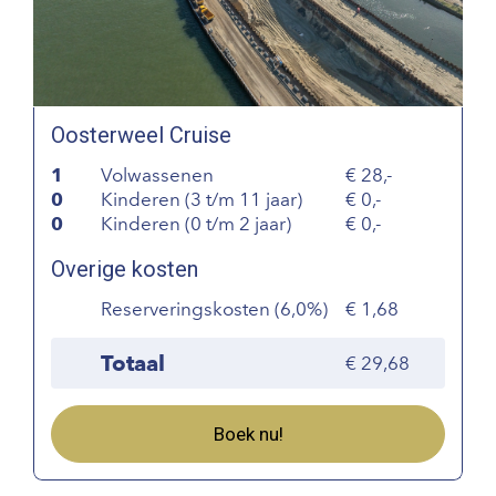
Oosterweel Cruise
1
Volwassenen
28,-
0
Kinderen (3 t/m 11 jaar)
0,-
0
Kinderen (0 t/m 2 jaar)
0,-
Overige kosten
Reserveringskosten (6,0%)
1,68
Totaal
29,68
Boek nu!