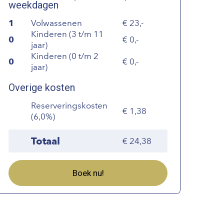
weekdagen
1
Volwassenen
23,-
Kinderen (3 t/m 11
0
0,-
jaar)
Kinderen (0 t/m 2
0
0,-
jaar)
Overige kosten
Reserveringskosten
1,38
(6,0%)
Totaal
24,38
Boek nu!