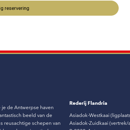
ig reservering
Rederij Flandria
ie je de Antwerpse haven
 fantastisch beeld van de
Asiadok-Westkaai (ligplaat
angs reusachtige schepen van
Asiadok-Zuidkaai (vertrek