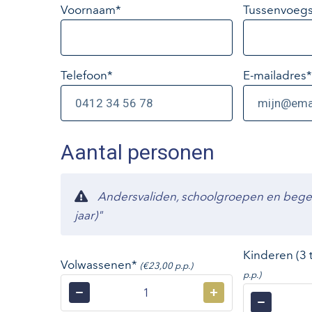
Voornaam*
Tussenvoegs
Telefoon*
E-mailadres
*
Aantal personen
Andersvaliden, schoolgroepen en begelei
jaar)"
Kinderen (3 
Volwassenen*
(€23,00 p.p.)
p.p.)
−
+
−