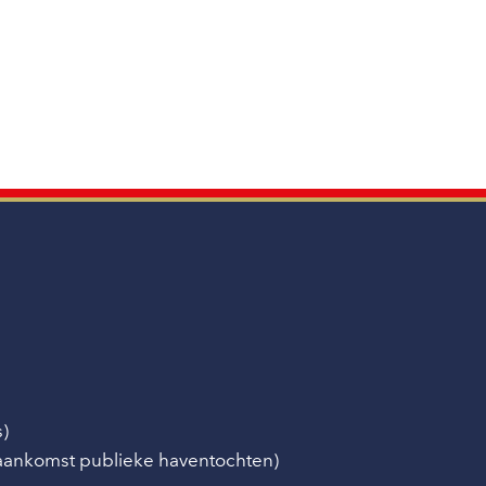
s)
/aankomst publieke haventochten)