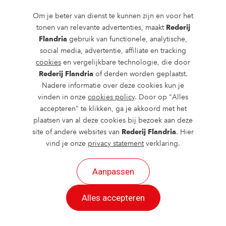
Contact
Om je beter van dienst te kunnen zijn en voor het
tonen van relevante advertenties, maakt
Rederij
Vaaragenda
Flandria
gebruik van functionele, analytische,
social media, advertentie, affiliate en tracking
Rondvaarten en dagtochten
cookies
en vergelijkbare technologie, die door
Nieuws
Rederij Flandria
of derden worden geplaatst.
Nadere informatie over deze cookies kun je
Over ons
vinden in onze
cookies policy
. Door op "Alles
accepteren" te klikken, ga je akkoord met het
Route en bereikbaarheid
plaatsen van al deze cookies bij bezoek aan deze
site of andere websites van
Rederij Flandria
. Hier
vind je onze
privacy statement
verklaring.
Aanpassen
2026 ©
created by Postads
.
Alles accepteren
Alle rechten voorbehouden.
Cookies
|
Privacy
|
Cookies aanpassen