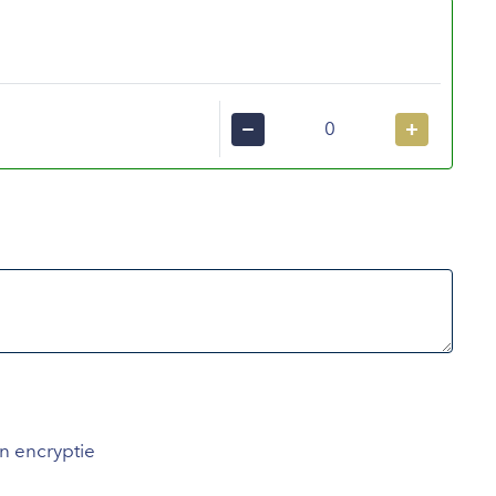
−
+
an encryptie