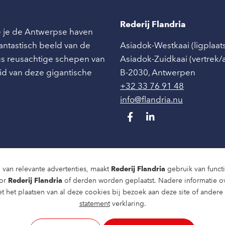
Rederij Flandria
ie je de Antwerpse haven
 fantastisch beeld van de
Asiadok-Westkaai (ligplaat
angs reusachtige schepen van
Asiadok-Zuidkaai (vertrek
id van deze gigantische
B-2030
,
Antwerpen
+32 33 76 91 48
info@flandria.nu
 van relevante advertenties, maakt
Rederij Flandria
gebruik van functio
oor
Rederij Flandria
of derden worden geplaatst. Nadere informatie o
t het plaatsen van al deze cookies bij bezoek aan deze site of ander
statement
verklaring.