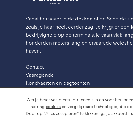
Vanaf het water in de dokken of de Schelde z
zoals je haar nooit eerder zag. Je krijgt er een
bedrijvigheid op de terminals, je vaart vlak l
honderden meters lang en ervaart de weidshe
haven.
Contact
Vaaragenda
Rondvaarten en dagtochten
Nieuws
Over ons
Om je beter van dienst te kunnen zijn en voor het tonen
Route en bereikbaarheid
tracking
cookies
en vergelijkbare technologie, die d
Door op "Alles accepteren" te klikken, ga je akkoord me