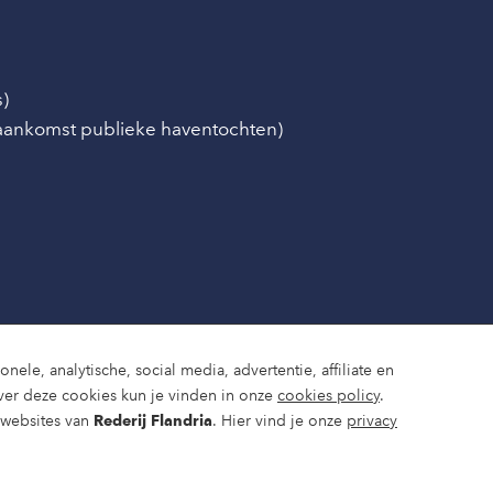
s)
/aankomst publieke haventochten)
nele, analytische, social media, advertentie, affiliate en
ver deze cookies kun je vinden in onze
cookies policy
.
e websites van
Rederij Flandria
. Hier vind je onze
privacy