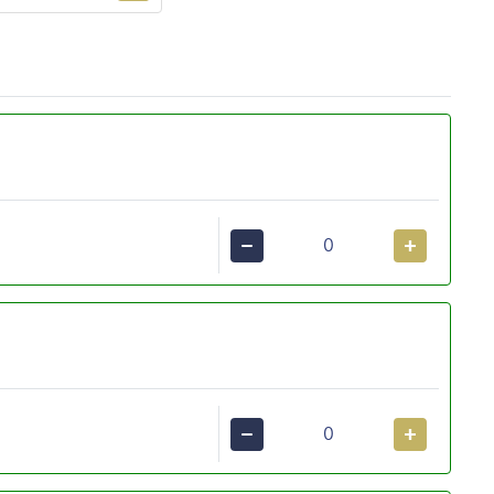
−
+
−
+