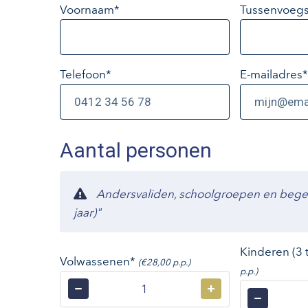
Voornaam*
Tussenvoegs
Telefoon*
E-mailadres
*
Aantal personen
Andersvaliden, schoolgroepen en begelei
jaar)"
Kinderen (3 
Volwassenen*
(€28,00 p.p.)
p.p.)
−
+
−