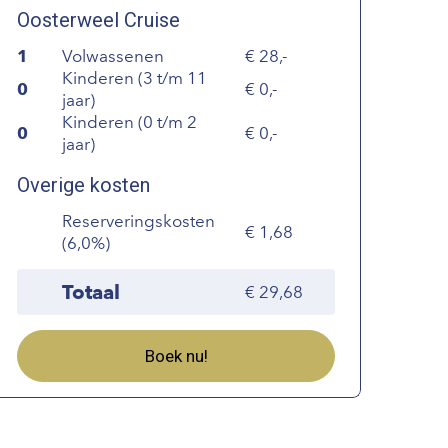
Oosterweel Cruise
1
Volwassenen
28,-
Kinderen (3 t/m 11
0
0,-
jaar)
Kinderen (0 t/m 2
0
0,-
jaar)
Overige kosten
Reserveringskosten
1,68
(6,0%)
Totaal
29,68
Boek nu!