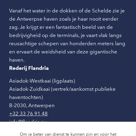
Vanaf het water in de dokken of de Schelde zie je
de Antwerpse haven zoals je haar nooit eerder
zag. Je krijgt er een fantastisch beeld van de
bedrijvigheid op de terminals, je vaart vlak langs
reusachtige schepen van honderden meters lang
en ervaart de weidsheid van deze gigantische
haven.
Rederij Flandria
Asiadok-Westkaai (ligplaats)
Asiadok-Zuidkaai (vertrek/aankomst publieke
haventochten)
B-2030
,
Antwerpen
+32 33 76 91 48
info@flandria.nu
Contact
Om je beter van dienst te kunnen zijn en voor het