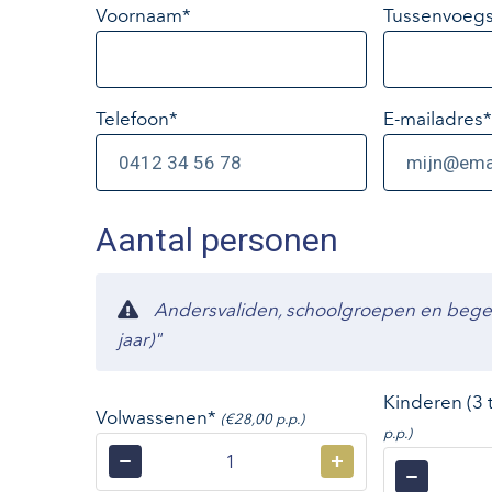
Voornaam*
Tussenvoegs
Telefoon*
E-mailadres
*
Aantal personen
Andersvaliden, schoolgroepen en begelei
jaar)"
Kinderen (3 
Volwassenen*
(€28,00 p.p.)
p.p.)
−
+
−