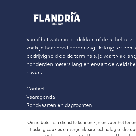
Vanaf het water in de dokken of de Schelde z
zoals je haar nooit eerder zag. Je krijgt er een
bedrijvigheid op de terminals, je vaart vlak l
honderden meters lang en ervaart de weidshe
haven.
Contact
Vaaragenda
Rondvaarten en dagtochten
Nieuws
Over ons
Om je beter van dienst te kunnen zijn en voor het tonen
Route en bereikbaarheid
tracking
cookies
en vergelijkbare technologie, die d