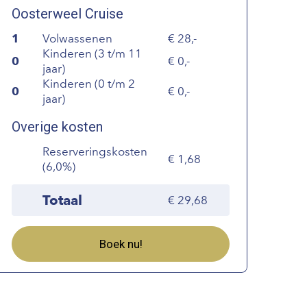
Oosterweel Cruise
1
Volwassenen
28,-
Kinderen (3 t/m 11
0
0,-
jaar)
Kinderen (0 t/m 2
0
0,-
jaar)
Overige kosten
Reserveringskosten
1,68
(6,0%)
Totaal
29,68
Boek nu!