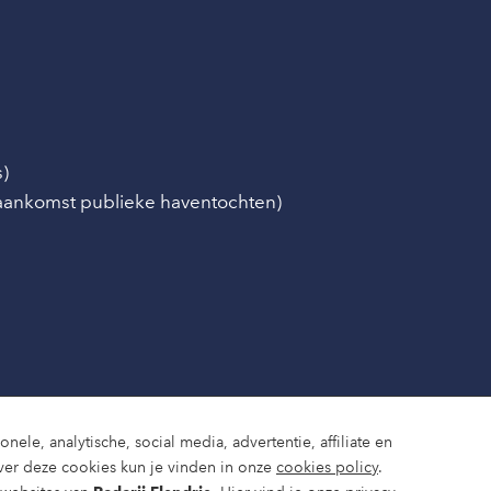
s)
/aankomst publieke haventochten)
nele, analytische, social media, advertentie, affiliate en
ver deze cookies kun je vinden in onze
cookies policy
.