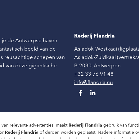
Rederij Flandria
ie je de Antwerpse haven
 fantastisch beeld van de
Asiadok-Westkaai (ligplaat
angs reusachtige schepen van
Asiadok-Zuidkaai (vertrek
id van deze gigantische
B-2030
,
Antwerpen
+32 33 76 91 48
info@flandria.nu
 van relevante advertenties, maakt
Rederij Flandria
gebruik van functio
oor
Rederij Flandria
of derden worden geplaatst. Nadere informatie o