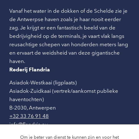
Vanaf het water in de dokken of de Schelde zie je
de Antwerpse haven zoals je haar nooit eerder
zag. Je krijgt er een fantastisch beeld van de
bedrijvigheid op de terminals, je vaart vlak langs
reusachtige schepen van honderden meters lang
en ervaart de weidsheid van deze gigantische
haven.
Rederij Flandria
Asiadok-Westkaai (ligplaats)
Asiadok-Zuidkaai (vertrek/aankomst publieke
haventochten)
B-2030
,
Antwerpen
+32 33 76 91 48
info@flandria.nu
Contact
Om je beter van dienst te kunnen zijn en voor het